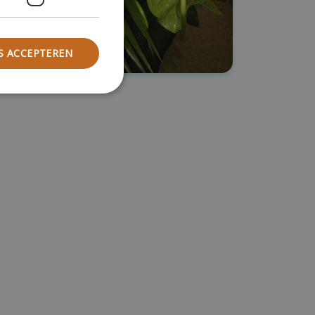
S ACCEPTEREN
melding en
basis van de PHP-taal.
oeleinden die wordt
essies te onderhouden.
ig gegenereerd
cifiek zijn voor de
ehouden van een
en pagina's.
raft-
tioneert als een