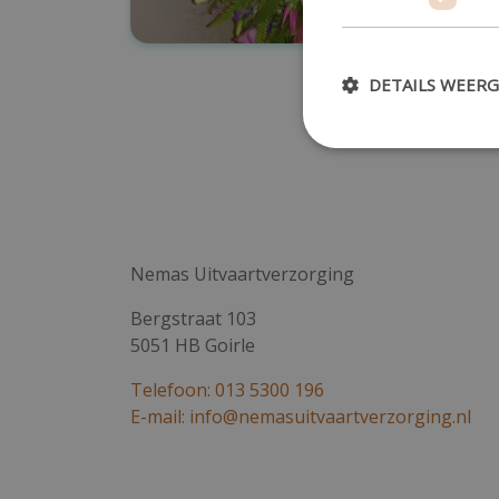
DETAILS WEER
Strikt noodzakelijke co
accountbeheer. De websi
Nemas Uitvaartverzorging
Naam
Aanb
Bergstraat 103
PHPSESSID
PHP.
nemas
5051 HB Goirle
Telefoon: 013 5300 196
E-mail: info@nemasuitvaartverzorging.nl
CraftSessionId
Pixel
nema