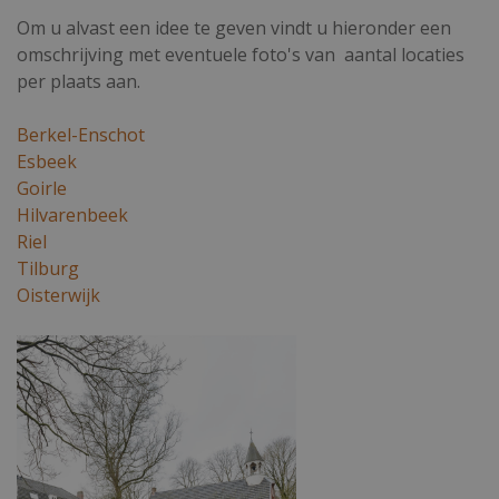
alg
Om u alvast een idee te geven vindt u hieronder een
wor
var
omschrijving met eventuele foto's van aantal locaties
geb
ond
per plaats aan.
nor
wil
num
Berkel-Enschot
gebr
voo
Esbeek
goe
Goirle
beh
ing
Hilvarenbeek
geb
Google
Riel
Privacy Policy
CraftSessionId
Sessie
Dez
Pixel & Tonic Inc.
Tilburg
gek
nemas.provider.aggeloo.com
web
Oisterwijk
waa
een
iden